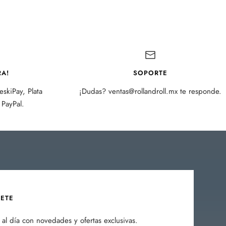
A!
SOPORTE
skiPay, Plata
¡Dudas? ventas@rollandroll.mx te responde.
PayPal.
BETE
al día con novedades y ofertas exclusivas.