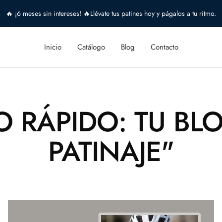
🔥 ¡6 meses sin intereses! 🔥Llévate tus patines hoy y págalos a tu ritmo.
Inicio
Catálogo
Blog
Contacto
O RÁPIDO: TU BL
PATINAJE"