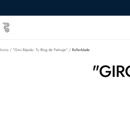
Saltar
al
contenido
Roll
&
Roll
shop
Inicio
"Giro Rápido: Tu Blog de Patinaje"
Rollerblade
"GIR