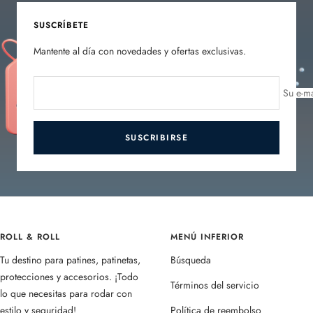
diapositiva
diapositiva
diapositiva
diapositiva
1
2
3
4
SUSCRÍBETE
Mantente al día con novedades y ofertas exclusivas.
Su e-ma
SUSCRIBIRSE
ROLL & ROLL
MENÚ INFERIOR
Tu destino para patines, patinetas,
Búsqueda
protecciones y accesorios. ¡Todo
Términos del servicio
lo que necesitas para rodar con
estilo y seguridad!
Política de reembolso