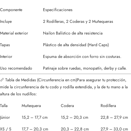
Componente
Especificaciones
Incluye
2 Rodilleras, 2 Coderas y 2 Muñequeras
Material exterior
Nailon Balístico de alta resistencia
Tapas
Plástico de alta densidad (Hard Caps)
Interior
Espuma de absorción con forro sin costuras.
Uso recomendado
Patinaje sobre ruedas, monopatín, derby y calle.
📏 Tabla de Medidas (Circunferencia en cm)
Para asegurar tu protección,
mide la circunferencia de tu codo y rodilla extendida, y la de tu mano a la
altura de los nudillos:
Talla
Muñequera
Codera
Rodillera
Júnior
15,2 – 17,7 cm
15,2 – 20,3 cm
22,8 – 27,9 cm
XS / S
17,7 – 20,3 cm
20,3 – 22,8 cm
27,9 – 33,0 cm