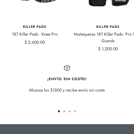
KILLER PADS
KILLER PADS
187 Killer Pads - Knee Pro
Muñequeras 187 Killer Pads: Pro 
Guards
Precio
$ 2,600.00
Precio
$ 1,200.00
de
de
venta
venta
¡ENVÍO SIN COSTO!
Alcanza los $1500 y recibe envío sin costo
Ir
Ir
Ir
Ir
a
a
a
a
la
la
la
la