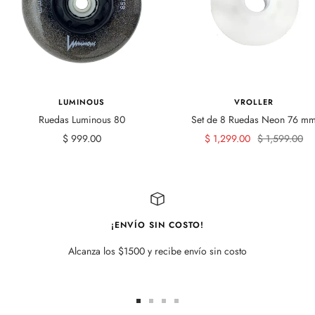
LUMINOUS
VROLLER
Ruedas Luminous 80
Set de 8 Ruedas Neon 76 m
Precio
Precio
Precio
$ 999.00
$ 1,299.00
$ 1,599.00
de
de
normal
venta
venta
¡ENVÍO SIN COSTO!
Alcanza los $1500 y recibe envío sin costo
Ir
Ir
Ir
Ir