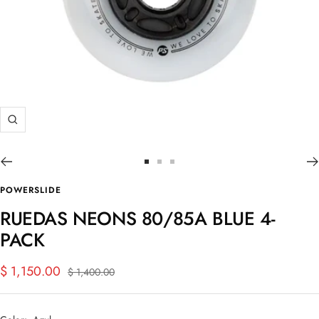
Zoom
Ir
Ir
Ir
a
a
a
POWERSLIDE
la
la
la
RUEDAS NEONS 80/85A BLUE 4-
diapositiva
diapositiva
diapositiva
PACK
1
2
3
Precio
$ 1,150.00
Precio
$ 1,400.00
normal
de
venta