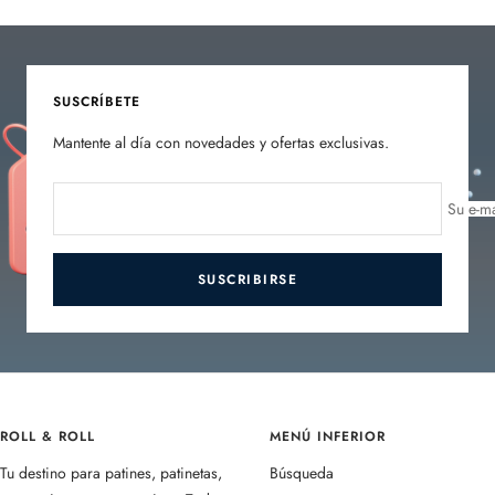
a
a
a
a
la
la
la
la
diapositiva
diapositiva
diapositiva
diapositiva
1
2
3
4
SUSCRÍBETE
Mantente al día con novedades y ofertas exclusivas.
Su e-ma
SUSCRIBIRSE
ROLL & ROLL
MENÚ INFERIOR
Tu destino para patines, patinetas,
Búsqueda