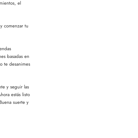
mientos, el
i y comenzar tu
iendas
ones basadas en
no te desanimes
e y seguir las
ora estás listo
¡Buena suerte y