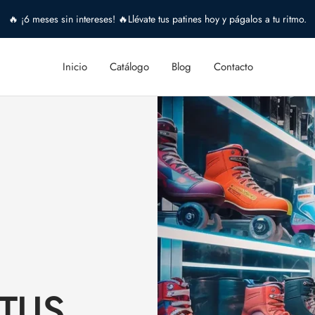
🔥 ¡6 meses sin intereses! 🔥Llévate tus patines hoy y págalos a tu ritmo.
Inicio
Catálogo
Blog
Contacto
TUS