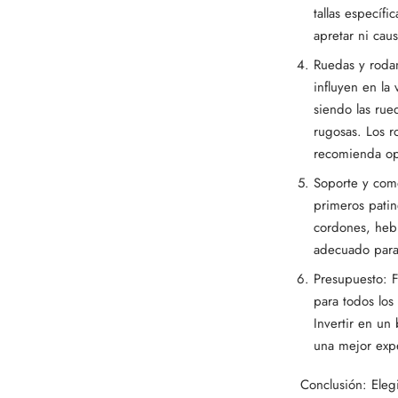
tallas específ
apretar ni cau
Ruedas y roda
influyen en la
siendo las rue
rugosas. Los r
recomienda opt
Soporte y como
primeros patin
cordones, hebi
adecuado para 
Presupuesto: F
para todos los
Invertir en un
una mejor expe
Conclusión: Eleg