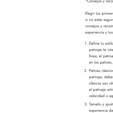
"Consejos y reco
Elegir tus prime
si no estás segur
consejos y recom
experiencia y tus
Define tu esti
patinaje te int
línea, el patin
en los patines
Patines clásic
patinaje, debe
clásicos son i
el patinaje ar
velocidad o aq
Tamaño y ajust
experiencia de