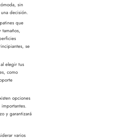
 cómoda, sin
r una decisión.
 patines que
y tamaños,
erficies
incipiantes, se
l elegir tus
les, como
soporte
xisten opciones
 importantes.
zo y garantizará
iderar varios