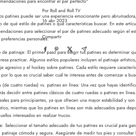
mendaciones para encontrar el par perfecto"
Por Roll and Roll TV
ros patines puede ser una experiencia emocionante pero abrumadora
16 abr 2023
o de qué estilo de patines o qué características buscar. En este artíc
endaciones para seleccionar el par de patines adecuado según el esti
Compartir
 preferencias personales.
lo de patinaje: El primer paso para elegir tus patines es determinar q
eresa practicar. Algunos estilos populares incluyen el patinaje artístico
aje agresivo y el hockey sobre patines. Cada estilo requiere caracterís
, por lo que es crucial saber cuál te interesa antes de comenzar a bus
os (de cuatro ruedas) vs. patines en línea: Una vez que hayas identific
rás decidir entre patines clásicos de cuatro ruedas o patines en línea
deales para principiantes, ya que ofrecen una mayor estabilidad y son
tístico, mientras que los patines en línea son más adecuados para dep
uellos interesados en realizar trucos.
e: Seleccionar el tamaño adecuado de tus patines es crucial para gar
 patinaje cómoda y segura. Asegúrate de medir tus pies y consultar 