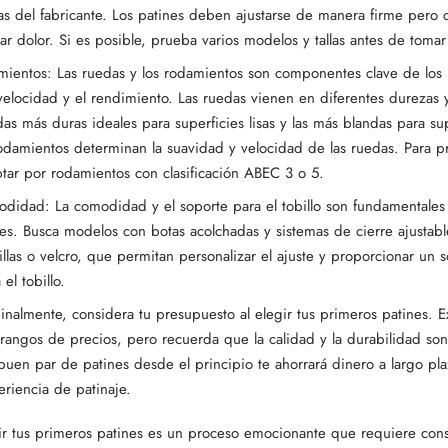
icas del fabricante. Los patines deben ajustarse de manera firme pero
sar dolor. Si es posible, prueba varios modelos y tallas antes de toma
mientos: Las ruedas y los rodamientos son componentes clave de los
 velocidad y el rendimiento. Las ruedas vienen en diferentes durezas 
das más duras ideales para superficies lisas y las más blandas para sup
odamientos determinan la suavidad y velocidad de las ruedas. Para pr
ar por rodamientos con clasificación ABEC 3 o 5.
didad: La comodidad y el soporte para el tobillo son fundamentales a
es. Busca modelos con botas acolchadas y sistemas de cierre ajustab
llas o velcro, que permitan personalizar el ajuste y proporcionar un 
el tobillo.
inalmente, considera tu presupuesto al elegir tus primeros patines. E
 rangos de precios, pero recuerda que la calidad y la durabilidad son
 buen par de patines desde el principio te ahorrará dinero a largo pla
riencia de patinaje.
ir tus primeros patines es un proceso emocionante que requiere cons