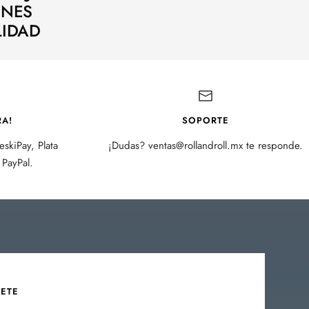
ENES
LIDAD
A!
SOPORTE
skiPay, Plata
¡Dudas? ventas@rollandroll.mx te responde.
PayPal.
BETE