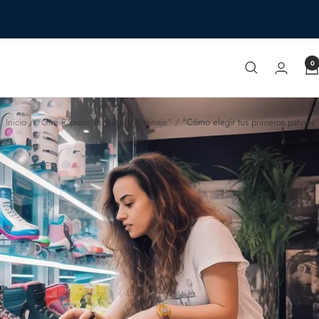
0
Inicio
"Giro Rápido: Tu Blog de Patinaje"
"Cómo elegir tus primeros patines"