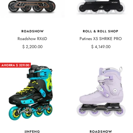
ROADSHOW
ROLL & ROLL SHOP
Roadshow RX6D
Patines X5 SHRIKE PRO
Precio
Precio
$ 2,200.00
$ 4,149.00
de
de
venta
venta
AHORRA $ 329.00
JINFENG
ROADSHOW