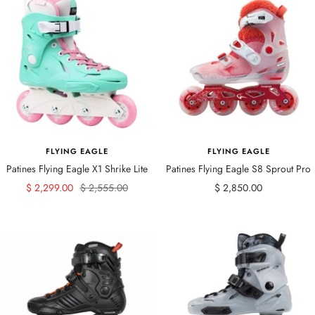
FLYING EAGLE
FLYING EAGLE
Patines Flying Eagle X1 Shrike Lite
Patines Flying Eagle S8 Sprout Pro
Precio
Precio
Precio
$ 2,299.00
$ 2,555.00
$ 2,850.00
de
normal
de
venta
venta