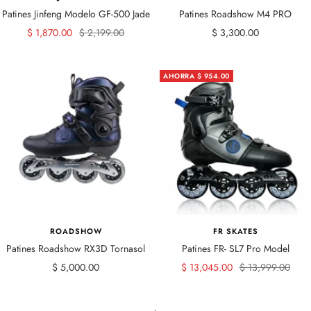
Patines Jinfeng Modelo GF-500 Jade
Patines Roadshow M4 PRO
Precio
Precio
Precio
$ 1,870.00
$ 2,199.00
$ 3,300.00
de
normal
de
venta
venta
AHORRA $ 954.00
ROADSHOW
FR SKATES
Patines Roadshow RX3D Tornasol
Patines FR- SL7 Pro Model
Precio
Precio
Precio
$ 5,000.00
$ 13,045.00
$ 13,999.00
de
de
normal
venta
venta