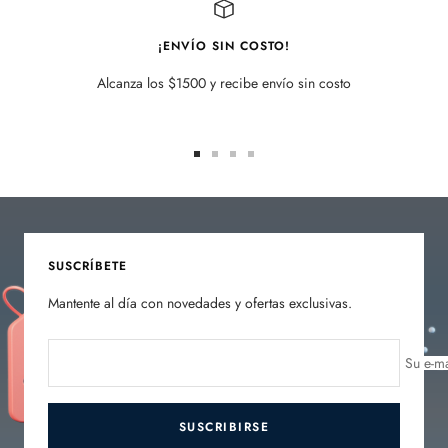
¡ENVÍO SIN COSTO!
Alcanza los $1500 y recibe envío sin costo
Ir
Ir
Ir
Ir
a
a
a
a
la
la
la
la
diapositiva
diapositiva
diapositiva
diapositiva
1
2
3
4
SUSCRÍBETE
Mantente al día con novedades y ofertas exclusivas.
Su e-ma
SUSCRIBIRSE