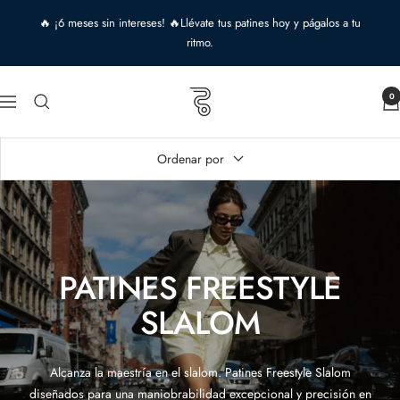
Saltar
🔥 ¡6 meses sin intereses! 🔥Llévate tus patines hoy y págalos a tu
al
ritmo.
contenido
Roll
0
Navigación
&
Roll
shop
Ordenar por
PATINES FREESTYLE
SLALOM
Alcanza la maestría en el slalom. Patines Freestyle Slalom
diseñados para una maniobrabilidad excepcional y precisión en