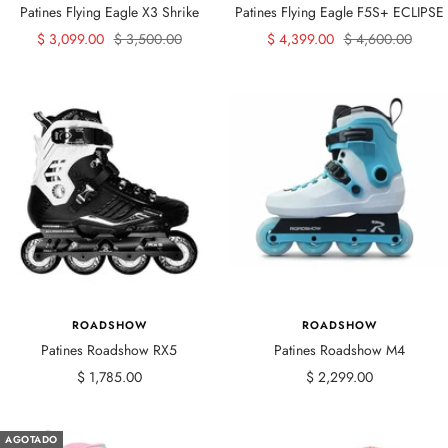
Patines Flying Eagle X3 Shrike
Patines Flying Eagle F5S+ ECLIPSE
Precio
Precio
Precio
Precio
$ 3,099.00
$ 3,500.00
$ 4,399.00
$ 4,600.00
de
normal
de
normal
venta
venta
ROADSHOW
ROADSHOW
Patines Roadshow RX5
Patines Roadshow M4
Precio
Precio
$ 1,785.00
$ 2,299.00
de
de
venta
venta
AGOTADO