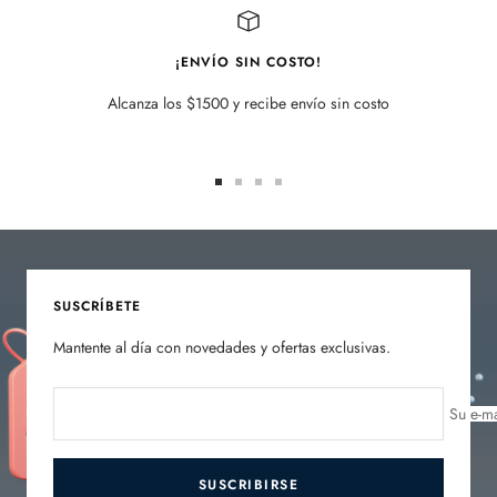
¡ENVÍO SIN COSTO!
Alcanza los $1500 y recibe envío sin costo
Ir
Ir
Ir
Ir
a
a
a
a
la
la
la
la
diapositiva
diapositiva
diapositiva
diapositiva
1
2
3
4
SUSCRÍBETE
Mantente al día con novedades y ofertas exclusivas.
Su e-ma
SUSCRIBIRSE