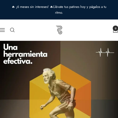
Saltar
🔥 ¡6 meses sin intereses! 🔥Llévate tus patines hoy y págalos a tu
al
ritmo.
contenido
Roll
0
Navigación
&
Roll
shop