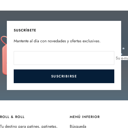
Ir
Ir
Ir
Ir
a
a
a
a
la
la
la
la
diapositiva
diapositiva
diapositiva
diapositiva
1
2
3
4
SUSCRÍBETE
Mantente al día con novedades y ofertas exclusivas.
Su e-ma
SUSCRIBIRSE
ROLL & ROLL
MENÚ INFERIOR
Tu destino para patines, patinetas,
Búsqueda