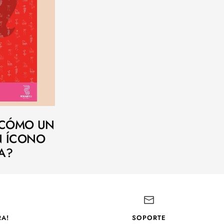
 ¿CÓMO UN
N ÍCONO
A?
A!
SOPORTE