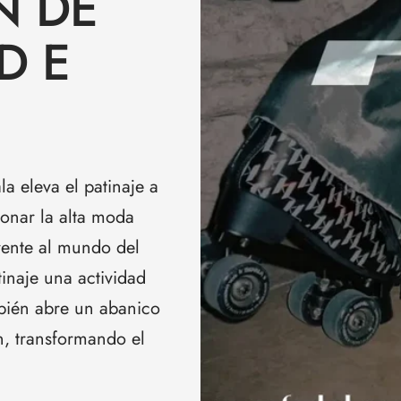
N DE
D E
 eleva el patinaje a
sionar la alta moda
erente al mundo del
tinaje una actividad
bién abre un abanico
ón, transformando el