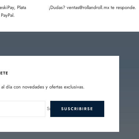
skiPay, Plata
¡Dudas? ventas@rollandroll.mx te responde.
PayPal.
BETE
al día con novedades y ofertas exclusivas.
Su e-mail
SUSCRIBIRSE