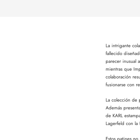
La intrigante co
fallecido diseña
parecer inusual 
mientras que Imp
colaboración res
fusionarse con r
La colección de 
Además presentan
de KARL estampad
Lagerfeld con la
Estos patines no