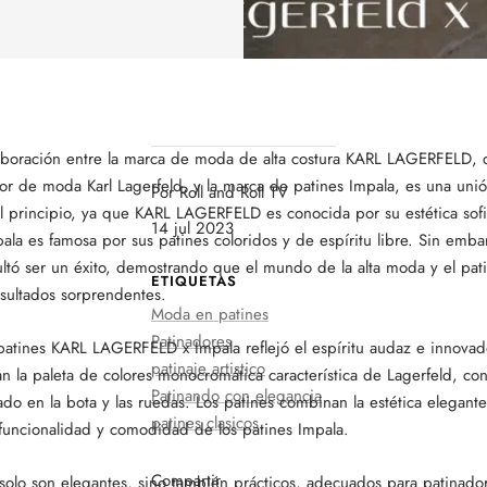
laboración entre la marca de moda de alta costura KARL LAGERFELD, d
dor de moda Karl Lagerfeld, y la marca de patines Impala, es una un
Por Roll and Roll TV
al principio, ya que KARL LAGERFELD es conocida por su estética sofi
14 jul 2023
ala es famosa por sus patines coloridos y de espíritu libre. Sin emba
ultó ser un éxito, demostrando que el mundo de la alta moda y el pa
ETIQUETAS
esultados sorprendentes.
Moda en patines
Patinadores
patines KARL LAGERFELD x Impala reflejó el espíritu audaz e innovad
patinaje artistico
 la paleta de colores monocromática característica de Lagerfeld, con
Patinando con elegancia
o en la bota y las ruedas. Los patines combinan la estética elegante
patines clasicos
 funcionalidad y comodidad de los patines Impala.
Compartir
 solo son elegantes, sino también prácticos, adecuados para patinado