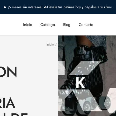
🔥 ¡6 meses sin intereses! 🔥Llévate tus patines hoy y págalos a tu ritmo.
Inicio
Catálogo
Blog
Contacto
Inicio
"Giro Rápido: Tu Blog de Patinaje"
"Pa
ON
IA