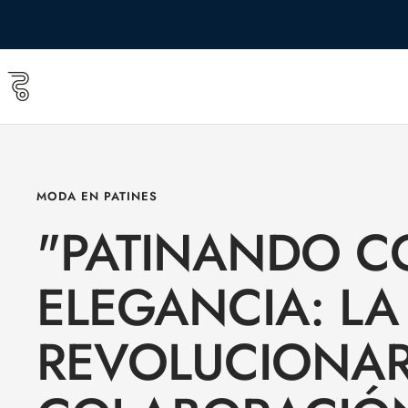
Saltar
al
contenido
Roll
&
Roll
shop
MODA EN PATINES
"PATINANDO C
ELEGANCIA: LA
REVOLUCIONAR