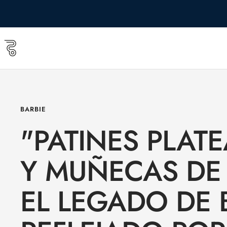
Saltar
al
contenido
Roll
&
Roll
shop
BARBIE
"PATINES PLAT
Y MUÑECAS DE
EL LEGADO DE