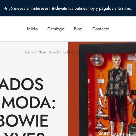
🔥 ¡6 meses sin intereses! 🔥Llévate tus patines hoy y págalos a tu ritmo.
Inicio
Catálogo
Blog
Contacto
Inicio
"Giro Rápido: Tu Blog de Patinaje"
"Patines Plateados y
EADOS
 MODA:
 BOWIE