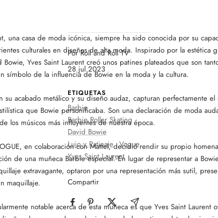
nt, una casa de moda icónica, siempre ha sido conocida por su capa
rrientes culturales en diseños de alta moda. Inspirado por la estética 
Por Roll and Roll TV
id Bowie, Yves Saint Laurent creó unos patines plateados que son tant
28 jul 2023
símbolo de la influencia de Bowie en la moda y la cultura.
ETIQUETAS
on su acabado metálico y su diseño audaz, capturan perfectamente el 
Barbie
estilística que Bowie personificaba. Son una declaración de moda aud
Barbie Roller Skating
e los músicos más influyentes de nuestra época.
David Bowie
Lujo y Patinaje
Vogue
VOGUE, en colaboración con Mattel, decidió rendir su propio homena
Yves Saint Laurent
ción de una muñeca Barbie especial. En lugar de representar a Bowi
quillaje extravagante, optaron por una representación más sutil, pres
Compartir
in maquillaje.
ularmente notable acerca de esta muñeca es que Yves Saint Laurent 