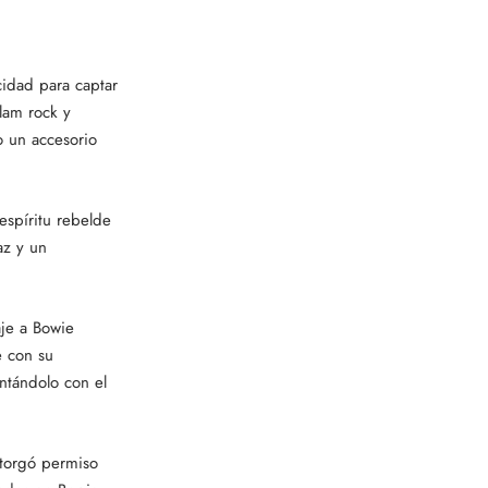
cidad para captar
glam rock y
o un accesorio
espíritu rebelde
az y un
je a Bowie
e con su
entándolo con el
otorgó permiso