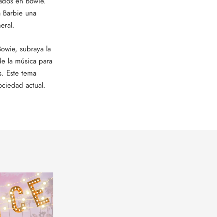
rados en Bowie.
a Barbie una
eral.
owie, subraya la
de la música para
s. Este tema
ociedad actual.