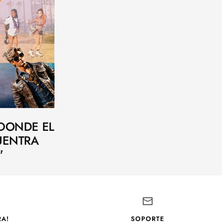
 DONDE EL
UENTRA
"
A!
SOPORTE