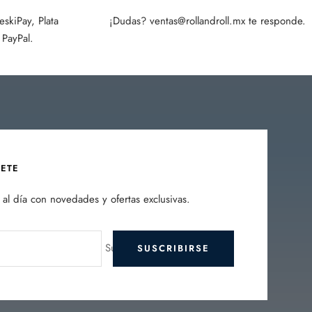
skiPay, Plata
¡Dudas? ventas@rollandroll.mx te responde.
PayPal.
BETE
al día con novedades y ofertas exclusivas.
Su e-mail
SUSCRIBIRSE