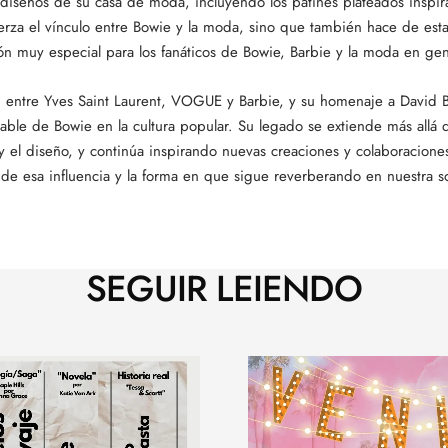
n diseños de su casa de moda, incluyendo los patines plateados inspi
uerza el vínculo entre Bowie y la moda, sino que también hace de est
ón muy especial para los fanáticos de Bowie, Barbie y la moda en gen
n entre Yves Saint Laurent, VOGUE y Barbie, y su homenaje a David B
rable de Bowie en la cultura popular. Su legado se extiende más allá 
y el diseño, y continúa inspirando nuevas creaciones y colaboracione
 de esa influencia y la forma en que sigue reverberando en nuestra s
SEGUIR LEIENDO