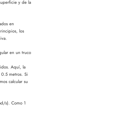
uperficie y de la
sados en
incipios, los
iva.
ular en un truco
dos. Aquí, la
 0.5 metros. Si
mos calcular su
rad/s). Como 1