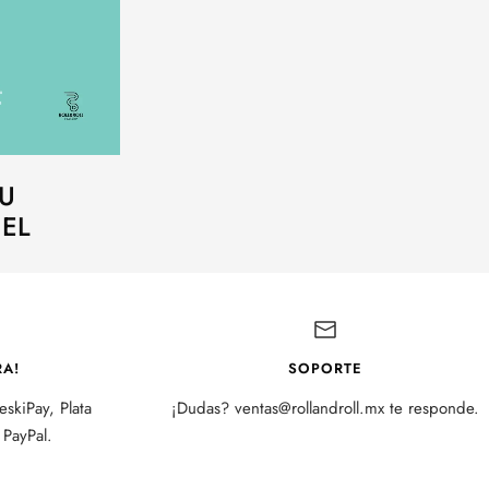
SU
 EL
A!
SOPORTE
skiPay, Plata
¡Dudas? ventas@rollandroll.mx te responde.
PayPal.