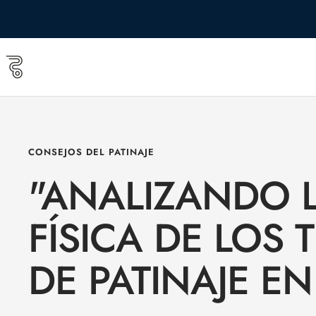
Saltar
al
contenido
Roll
&
Roll
shop
CONSEJOS DEL PATINAJE
"ANALIZANDO 
FÍSICA DE LOS
DE PATINAJE EN