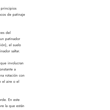
 principios
ucos de patinaje
eyes del
 un patinador
ión), el suelo
nador saltar.
 que involucran
onstante a
una rotación con
 el aire o el
orde. En este
bre la que están