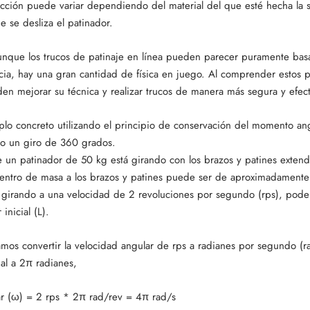
ricción puede variar dependiendo del material del que esté hecha la s
e se desliza el patinador.
unque los trucos de patinaje en línea pueden parecer puramente ba
cia, hay una gran cantidad de física en juego. Al comprender estos pr
en mejorar su técnica y realizar trucos de manera más segura y efect
o concreto utilizando el principio de conservación del momento ang
mo un giro de 360 grados.
n patinador de 50 kg está girando con los brazos y patines extendi
centro de masa a los brazos y patines puede ser de aproximadamente
á girando a una velocidad de 2 revoluciones por segundo (rps), pode
nicial (L).
amos convertir la velocidad angular de rps a radianes por segundo (
ual a 2π radianes,
r (ω) = 2 rps * 2π rad/rev = 4π rad/s