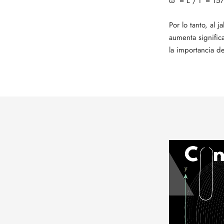
ω' = L / I' = 15
Por lo tanto, al 
aumenta signific
la importancia d