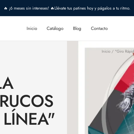
🔥 ¡6 meses sin intereses! 🔥Llévate tus patines hoy y págalos a tu ritmo.
Inicio
Catálogo
Blog
Contacto
Inicio
"Giro Rápid
LA
 TRUCOS
 LÍNEA"