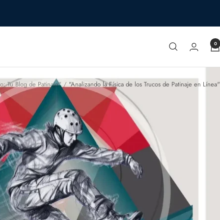
0
o: Tu Blog de Patinaje"
"Analizando la Física de los Trucos de Patinaje en Línea"