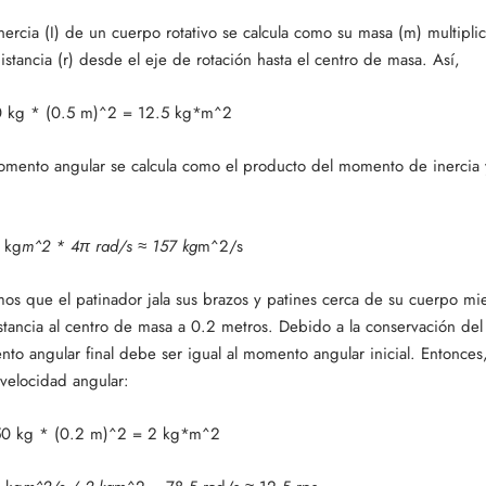
ercia (I) de un cuerpo rotativo se calcula como su masa (m) multipli
stancia (r) desde el eje de rotación hasta el centro de masa. Así,
0 kg * (0.5 m)^2 = 12.5 kg*m^2
omento angular se calcula como el producto del momento de inercia 
 kg
m^2 * 4π rad/s ≈ 157 kg
m^2/s
s que el patinador jala sus brazos y patines cerca de su cuerpo mie
stancia al centro de masa a 0.2 metros. Debido a la conservación d
nto angular final debe ser igual al momento angular inicial. Entonc
 velocidad angular:
 50 kg * (0.2 m)^2 = 2 kg*m^2