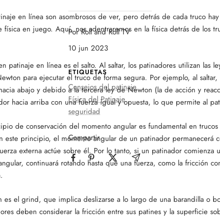
tinaje en línea son asombrosos de ver, pero detrás de cada truco hay
física en juego. Aquí, nos adentraremos en la física detrás de los tr
Por Roll and Roll TV
10 jun 2023
 patinaje en línea es el salto. Al saltar, los patinadores utilizan las l
ETIQUETAS
wton para ejecutar el truco de forma segura. Por ejemplo, al saltar,
Consejos del patinaje
hacia abajo y debido a la tercera ley de Newton (la de acción y reacc
Física del Patinaje
or hacia arriba con una fuerza igual y opuesta, lo que permite al pati
seguridad
ipio de conservación del momento angular es fundamental en trucos
Compartir
n este principio, el momento angular de un patinador permanecerá c
erza externa actúe sobre él. Por lo tanto, si un patinador comienza 
angular, continuará rotando hasta que una fuerza, como la fricción con
.
 es el grind, que implica deslizarse a lo largo de una barandilla o b
dores deben considerar la fricción entre sus patines y la superficie so