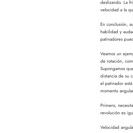
deslizando. La f
velocidad a la qu
En conclusión, a
habilidad y auda
patinadores pued
Veamos un ejempl
de rotación, co
Supongamos que u
distancia de su 
el patinador est
momento angular i
Primero, necesit
revolución es ig
Velocidad angula