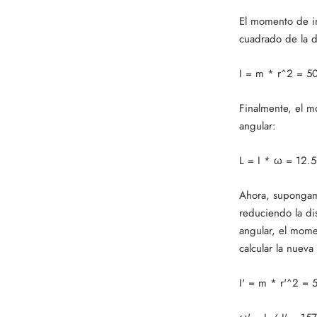
El momento de in
cuadrado de la di
I = m * r^2 = 5
Finalmente, el m
angular:
L = I * ω = 12.5
Ahora, supongamo
reduciendo la di
angular, el mome
calcular la nueva
I' = m * r'^2 =