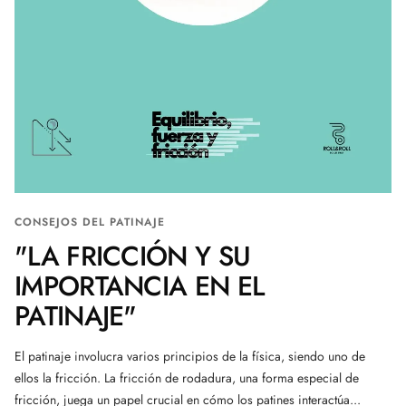
CONSEJOS DEL PATINAJE
"LA FRICCIÓN Y SU
IMPORTANCIA EN EL
PATINAJE"
El patinaje involucra varios principios de la física, siendo uno de
ellos la fricción. La fricción de rodadura, una forma especial de
fricción, juega un papel crucial en cómo los patines interactúa...