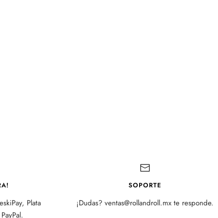
A!
SOPORTE
skiPay, Plata
¡Dudas? ventas@rollandroll.mx te responde.
PayPal.