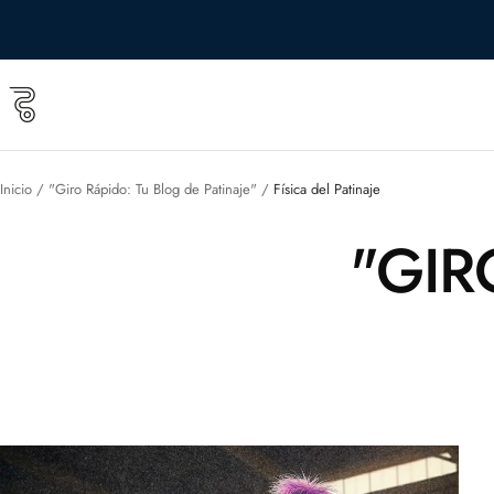
Saltar
al
contenido
Roll
&
Roll
shop
Inicio
"Giro Rápido: Tu Blog de Patinaje"
Física del Patinaje
"GIR