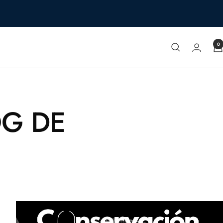
0
OG DE