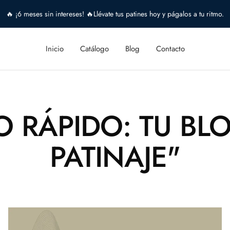
🔥 ¡6 meses sin intereses! 🔥Llévate tus patines hoy y págalos a tu ritmo.
Inicio
Catálogo
Blog
Contacto
O RÁPIDO: TU BL
PATINAJE"