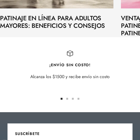
PATINAJE EN LÍNEA PARA ADULTOS
VENTA
MAYORES: BENEFICIOS Y CONSEJOS
PATIN
PATIN
¡ENVÍO SIN COSTO!
Alcanza los $1500 y recibe envío sin costo
Ir
Ir
Ir
Ir
a
a
a
a
la
la
la
la
diapositiva
diapositiva
diapositiva
diapositiva
1
2
3
4
SUSCRÍBETE