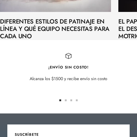
DIFERENTES ESTILOS DE PATINAJE EN
EL PA
LÍNEA Y QUÉ EQUIPO NECESITAS PARA
EL DE
CADA UNO
MOTRI
¡ENVÍO SIN COSTO!
Alcanza los $1500 y recibe envío sin costo
Ir
Ir
Ir
Ir
a
a
a
a
la
la
la
la
diapositiva
diapositiva
diapositiva
diapositiva
1
2
3
4
SUSCRÍBETE