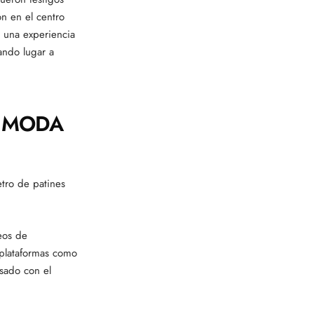
n en el centro
o una experiencia
dando lugar a
A MODA
etro de patines
eos de
 plataformas como
asado con el