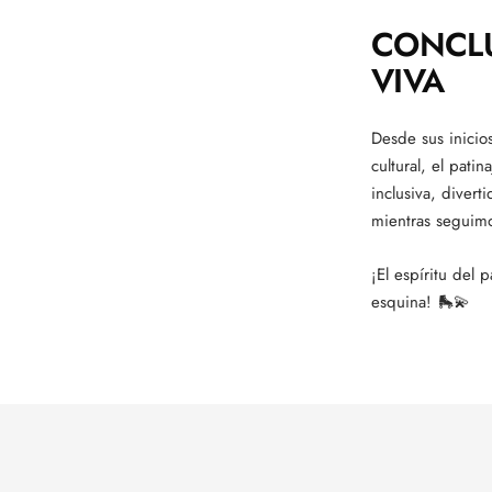
CONCLU
VIVA
Desde sus inicio
cultural, el pat
inclusiva, divert
mientras seguimo
¡El espíritu del 
esquina! 🛼💫