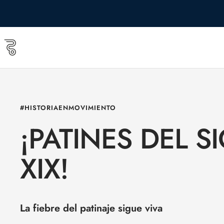
Saltar
al
contenido
Roll
&
Roll
shop
#HISTORIAENMOVIMIENTO
¡PATINES DEL S
XIX!
La fiebre del patinaje sigue viva