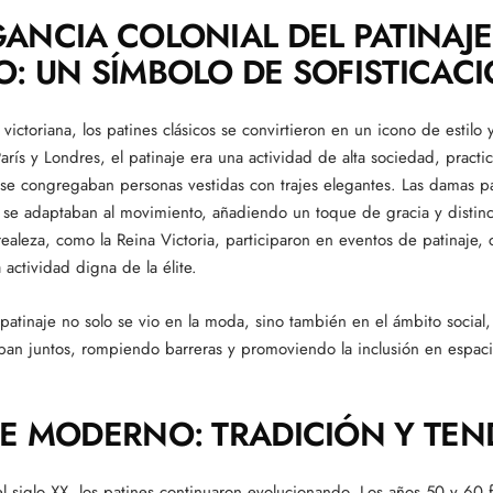
GANCIA COLONIAL DEL PATINAJE
O: UN SÍMBOLO DE SOFISTICAC
victoriana, los patines clásicos se convirtieron en un icono de estilo 
rís y Londres, el patinaje era una actividad de alta sociedad, practi
se congregaban personas vestidas con trajes elegantes. Las damas p
e se adaptaban al movimiento, añadiendo un toque de gracia y distinc
ealeza, como la Reina Victoria, participaron en eventos de patinaje,
actividad digna de la élite.
l patinaje no solo se vio en la moda, sino también en el ámbito soci
ban juntos, rompiendo barreras y promoviendo la inclusión en espaci
JE MODERNO: TRADICIÓN Y TE
l siglo XX, los patines continuaron evolucionando. Los años 50 y 60 f