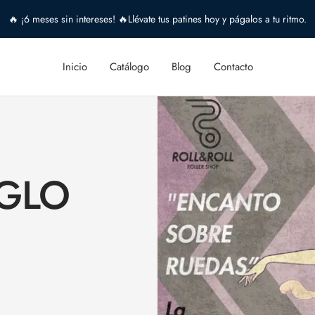
🔥 ¡6 meses sin intereses! 🔥Llévate tus patines hoy y págalos a tu ritmo.
Inicio
Catálogo
Blog
Contacto
IGLO