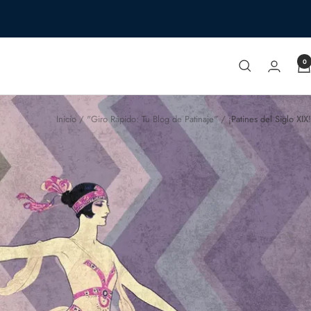
0
Inicio
"Giro Rápido: Tu Blog de Patinaje"
¡Patines del Siglo XIX!