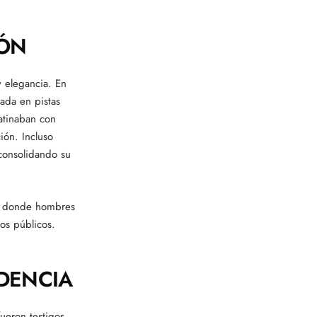
IÓN
y elegancia. En
cada en pistas
atinaban con
ión. Incluso
 consolidando su
al, donde hombres
os públicos.
NDENCIA
ueron testigos