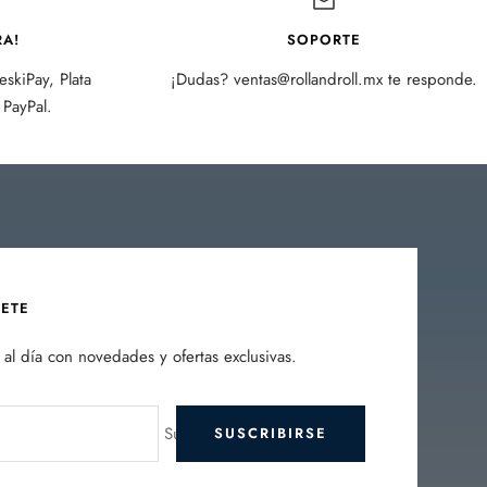
A!
SOPORTE
skiPay, Plata
¡Dudas? ventas@rollandroll.mx te responde.
PayPal.
BETE
al día con novedades y ofertas exclusivas.
Su e-mail
SUSCRIBIRSE