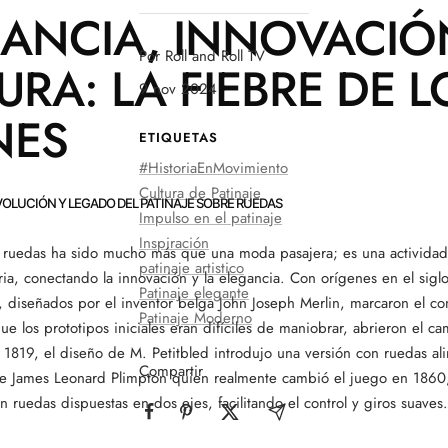
ANCIA, INNOVACIÓ
Por Roll and Roll TV
URA: LA FIEBRE DE L
9 nov 2024
NES
ETIQUETAS
#HistoriaEnMovimiento
Cultura de Patinaje
EVOLUCIÓN Y LEGADO DEL PATINAJE SOBRE RUEDAS
Impulso en el patinaje
Inspiración
e ruedas ha sido mucho más que una moda pasajera; es una activida
patinaje artistico
oria, conectando la innovación y la elegancia. Con orígenes en el siglo
Patinaje elegante
, diseñados por el inventor belga John Joseph Merlin, marcaron el c
Patinaje Moderno
e los prototipos iniciales eran difíciles de maniobrar, abrieron el ca
 1819, el diseño de M. Petitbled introdujo una versión con ruedas al
Compartir
se James Leonard Plimpton quien realmente cambió el juego en 1860,
on ruedas dispuestas en dos ejes, facilitando el control y giros suaves.