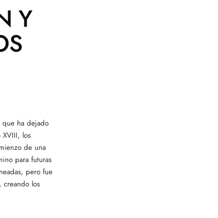
N Y
OS
d que ha dejado
 XVIII, los
omienzo de una
mino para futuras
ineadas, pero fue
 creando los