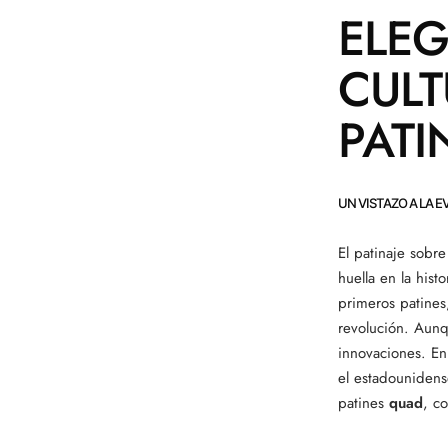
ELEG
CULT
PATI
UN VISTAZO A LA 
El patinaje sobr
huella en la hist
primeros patines
revolución. Aunqu
innovaciones. En
el estadouniden
patines
quad
, c