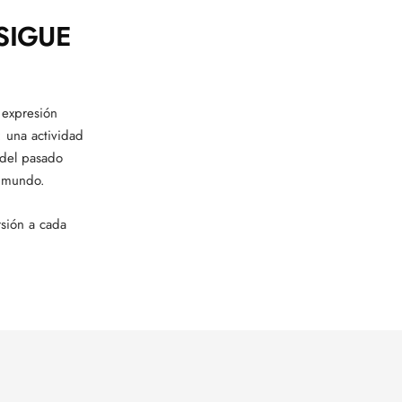
SIGUE
 expresión
: una actividad
n del pasado
l mundo.
rsión a cada