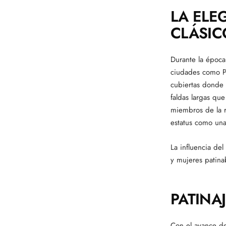
LA ELE
CLÁSIC
Durante la época 
ciudades como Pa
cubiertas donde 
faldas largas qu
miembros de la r
estatus como una 
La influencia de
y mujeres patina
PATINA
Con el avance de