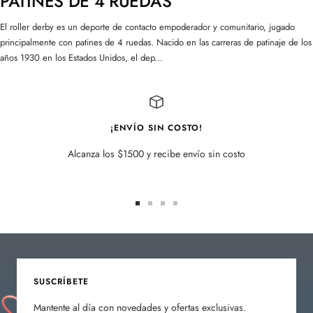
PATINES DE 4 RUEDAS
El roller derby es un deporte de contacto empoderador y comunitario, jugado
principalmente con patines de 4 ruedas. Nacido en las carreras de patinaje de los
años 1930 en los Estados Unidos, el dep...
¡ENVÍO SIN COSTO!
Alcanza los $1500 y recibe envío sin costo
Ir
Ir
Ir
Ir
a
a
a
a
la
la
la
la
diapositiva
diapositiva
diapositiva
diapositiva
1
2
3
4
SUSCRÍBETE
Mantente al día con novedades y ofertas exclusivas.