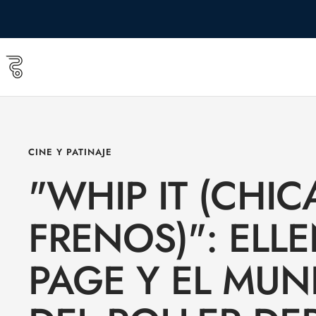
Saltar
al
contenido
Roll
&
Roll
shop
CINE Y PATINAJE
"WHIP IT (CHIC
FRENOS)": ELL
PAGE Y EL MU