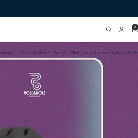
0
Patinaje"
"Whip It (Chicas Sin Frenos)": Ellen Page y el Mundo del Roller Derby