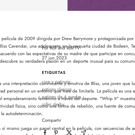
 película de 2009 dirigida por Drew Barrymore y protagonizada por 
 Bliss Cavendar, una adolescente en la pequeña ciudad de Bodeen, T
Por Roll and Roll TV
acuerdo con las expectativas de su madre de que participe en concu
27 jun 2023
 descubre su verdadera pasión en un deporte inusual para su comunid
ETIQUETAS
cine y patinaje
a una interpretación convincente y emotiva de Bliss, una joven que l
patines clasicos
tad personal en un entorno que trata de limitarla. La película es una 
patines de 4 ruedas
el empoderamiento femenino a través del deporte. "Whip It" muestra 
roller derby
tividad física, sino como una forma de rebelión, una fuente de com
 la autodeterminación.
Compartir
en sí mismo juega un papel central en la película, con secuencias de a