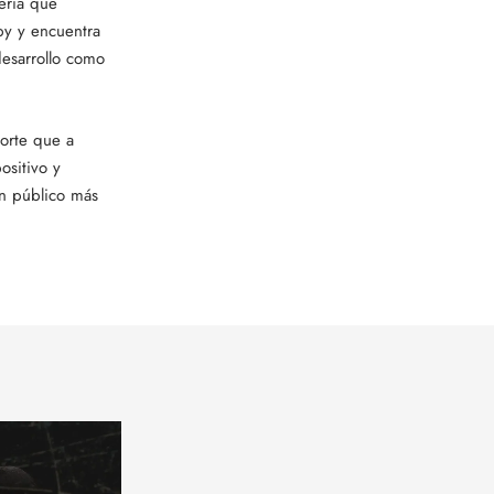
ería que
by y encuentra
desarrollo como
porte que a
ositivo y
un público más