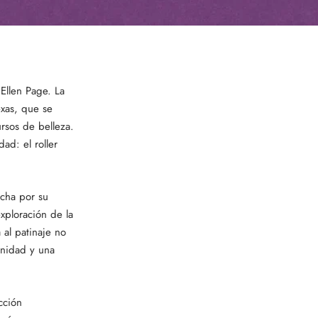
Ellen Page. La
exas, que se
rsos de belleza.
ad: el roller
ucha por su
exploración de la
al patinaje no
unidad y una
cción