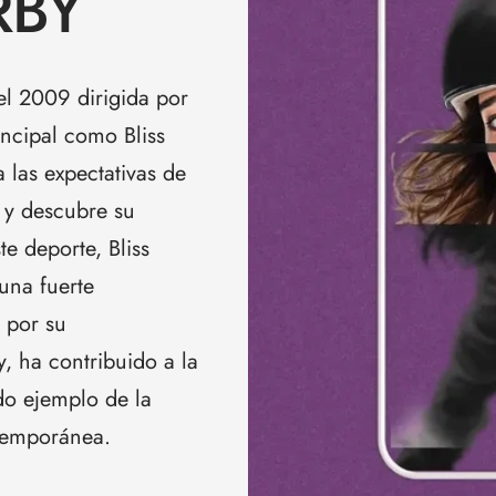
RBY
el 2009 dirigida por
ncipal como Bliss
 las expectativas de
 y descubre su
te deporte, Bliss
una fuerte
 por su
y, ha contribuido a la
do ejemplo de la
ntemporánea.