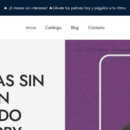
🔥 ¡6 meses sin intereses! 🔥Llévate tus patines hoy y págalos a tu ritmo.
Inicio
Catálogo
Blog
Contacto
Inicio
"Giro Rápido: Tu Blog de 
AS SIN
EN
NDO