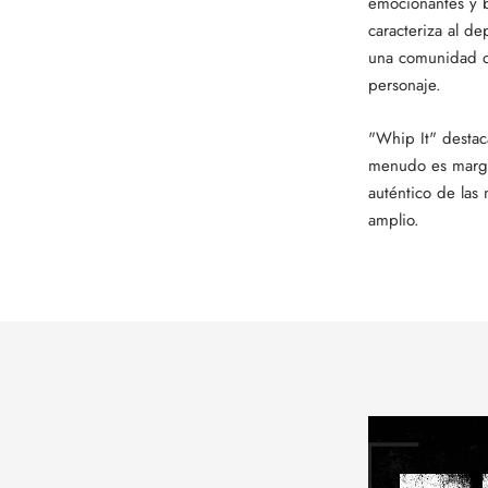
emocionantes y b
caracteriza al d
una comunidad de
personaje.
"Whip It" destac
menudo es margin
auténtico de las
amplio.