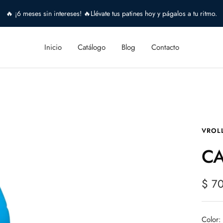
🔥 ¡6 meses sin intereses! 🔥Llévate tus patines hoy y págalos a tu ritmo.
Inicio
Catálogo
Blog
Contacto
VROL
CA
Prec
$ 7
de
vent
Color: