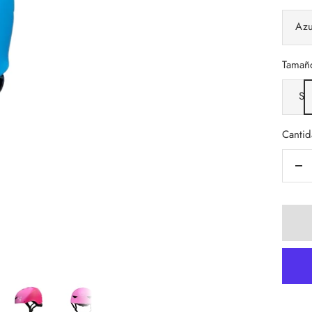
Azu
Tamaño
S
Cantid
De
can