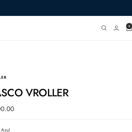
0
LER
SCO VROLLER
io
00.00
a
Azul