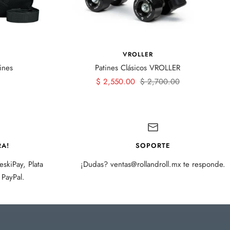
VROLLER
ines
Patines Clásicos VROLLER
Precio
Precio
$ 2,550.00
$ 2,700.00
de
normal
venta
A!
SOPORTE
skiPay, Plata
¡Dudas? ventas@rollandroll.mx te responde.
PayPal.