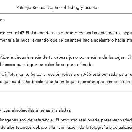
Patinaje Recreativo, Rollerblading y Scooter
ida
sco con dial? El sistema de ajuste trasero es fundamental para la seg
amente a la nuca, evitando que se balancee hacia adelante o hacia at
Mide la circunferencia de tu cabeza justo por encima de las cejas. Elig
al trasero para lograr un calce firme pero cómodo.
rio? Totalmente. Su construcción robusta en ABS está pensada para resi
as que su diseño bicolor aporta un toque moderno que combina con 
r con almohadillas internas instaladas.
 imágenes son de referencia. El producto real puede presentar variac
 detalles técnicos debido a la iluminación de la fotografía o actualiza