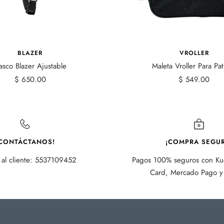
BLAZER
VROLLER
asco Blazer Ajustable
Maleta Vroller Para Pat
Precio
Precio
$ 650.00
$ 549.00
de
de
venta
venta
CONTÁCTANOS!
¡COMPRA SEGUR
 al cliente: 5537109452
Pagos 100% seguros con Kue
Card, Mercado Pago y 