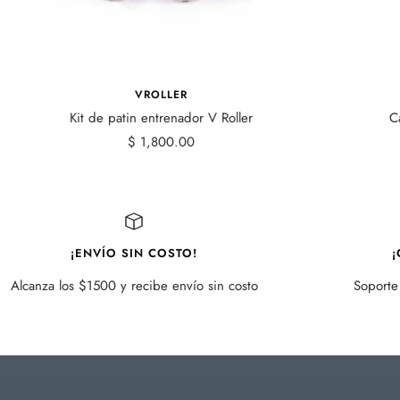
VROLLER
Kit de patin entrenador V Roller
C
Precio
$ 1,800.00
de
venta
¡ENVÍO SIN COSTO!
¡
Alcanza los $1500 y recibe envío sin costo
Soporte