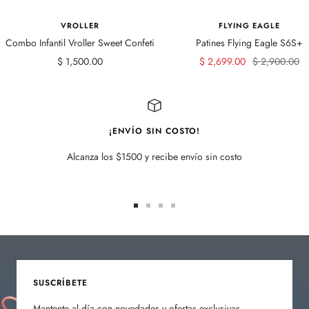
VROLLER
FLYING EAGLE
Combo Infantil Vroller Sweet Confeti
Patines Flying Eagle S6S+
Precio
Precio
Precio
$ 1,500.00
$ 2,699.00
$ 2,900.00
de
de
normal
venta
venta
¡ENVÍO SIN COSTO!
Alcanza los $1500 y recibe envío sin costo
Ir
Ir
Ir
Ir
a
a
a
a
la
la
la
la
diapositiva
diapositiva
diapositiva
diapositiva
1
2
3
4
SUSCRÍBETE
Mantente al día con novedades y ofertas exclusivas.