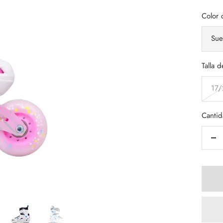
vent
Color 
Sue
Talla d
17/
Cantid
De
can