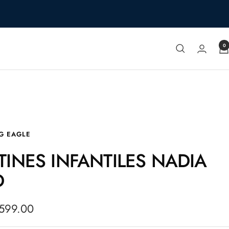
0
G EAGLE
TINES INFANTILES NADIA
D
io
,599.00