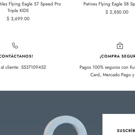
ntiles Flying Eagle S7 Speed Pro
Patines Flying Eagle S8 Sp
Triple KIDS
Precio
$ 2,850.00
Precio
$ 3,699.00
de
de
venta
venta
CONTÁCTANOS!
¡COMPRA SEGUR
 al cliente: 5537109452
Pagos 100% seguros con Kue
Card, Mercado Pago y 
SUSCRÍ