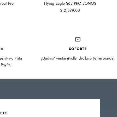
rout Pro
Flying Eagle S6S PRO SONOS
Precio
$ 2,599.00
de
venta
A!
SOPORTE
skiPay, Plata
¡Dudas? ventas@rollandroll.mx te responde.
PayPal.
BETE