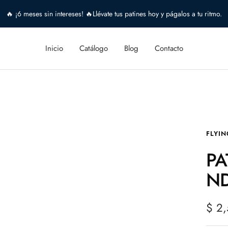
🔥 ¡6 meses sin intereses! 🔥Llévate tus patines hoy y págalos a tu ritmo.
Inicio
Catálogo
Blog
Contacto
FLYIN
PA
N
Prec
$ 2
de