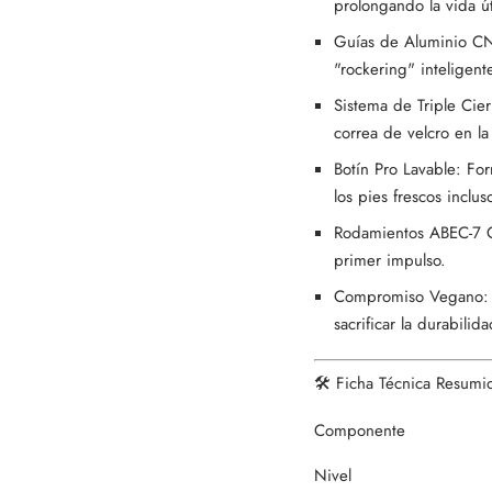
prolongando la vida út
Guías de Aluminio CNC
"rockering" inteligent
Sistema de Triple Cie
correa de velcro en l
Botín Pro Lavable: Fo
los pies frescos inclus
Rodamientos ABEC-7 Cr
primer impulso.
Compromiso Vegano: Fa
sacrificar la durabilida
🛠️ Ficha Técnica Resumi
Componente
Nivel