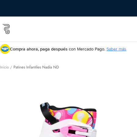
Saltar
al
contenido
Roll
&
Roll
shop
Compra ahora, paga después
con Mercado Pago.
Saber más
Inicio
Patines Infantiles Nadia ND