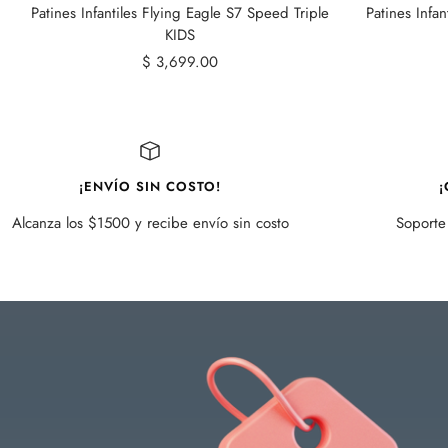
Patines Infantiles Flying Eagle S7 Speed Triple
Patines Infa
KIDS
Precio
$ 3,699.00
de
venta
¡ENVÍO SIN COSTO!
¡
Alcanza los $1500 y recibe envío sin costo
Soporte