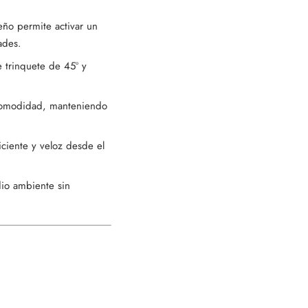
eño permite activar un
ades.
 trinquete de 45º y
y comodidad, manteniendo
ciente y veloz desde el
dio ambiente sin