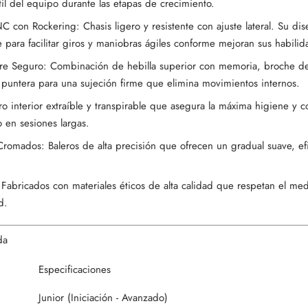
il del equipo durante las etapas de crecimiento.
 con Rockering: Chasis ligero y resistente con ajuste lateral. Su dis
e para facilitar giros y maniobras ágiles conforme mejoran sus habilid
rre Seguro: Combinación de hebilla superior con memoria, broche de
a puntera para una sujeción firme que elimina movimientos internos.
rro interior extraíble y transpirable que asegura la máxima higiene 
o en sesiones largas.
omados: Baleros de alta precisión que ofrecen un gradual suave, efi
bricados con materiales éticos de alta calidad que respetan el me
d.
da
Especificaciones
Junior (Iniciación - Avanzado)