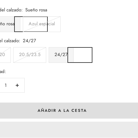
a
del calzado:
Sueño rosa
ño rosa
Azul espacial
el calzado:
24/27
20
20.5/23.5
24/27
ad:
crecer
Aumentar
tidad
cantidad
AÑADIR A LA CESTA