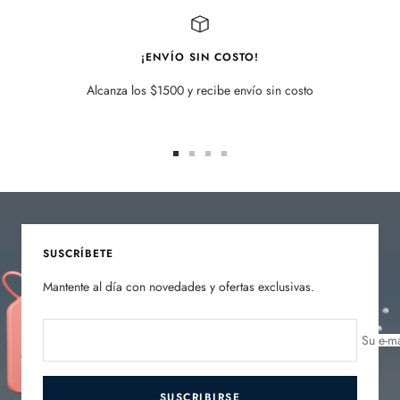
¡ENVÍO SIN COSTO!
Alcanza los $1500 y recibe envío sin costo
Ir
Ir
Ir
Ir
a
a
a
a
la
la
la
la
diapositiva
diapositiva
diapositiva
diapositiva
1
2
3
4
SUSCRÍBETE
Mantente al día con novedades y ofertas exclusivas.
Su e-ma
SUSCRIBIRSE