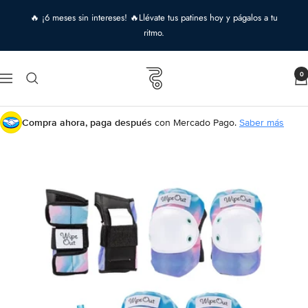
Saltar
🔥 ¡6 meses sin intereses! 🔥Llévate tus patines hoy y págalos a tu
al
ritmo.
contenido
Roll
0
Navigación
&
Roll
shop
Compra ahora, paga después
con Mercado Pago.
Saber más