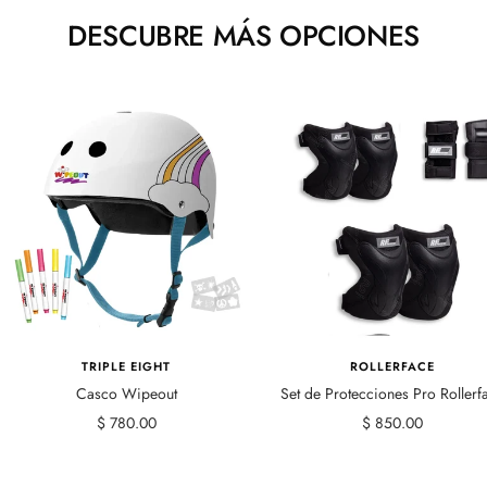
DESCUBRE MÁS OPCIONES
TRIPLE EIGHT
ROLLERFACE
Casco Wipeout
Set de Protecciones Pro Rollerf
Precio
Precio
$ 780.00
$ 850.00
de
de
venta
venta