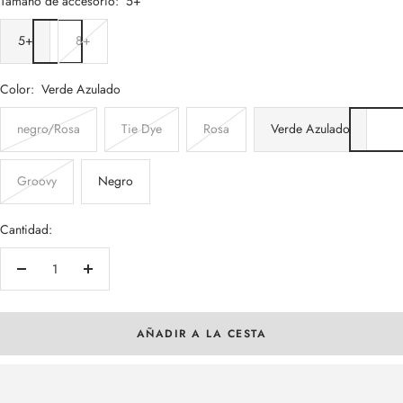
Tamaño de accesorio:
5+
5+
8+
Color:
Verde Azulado
negro/Rosa
Tie Dye
Rosa
Verde Azulado
Groovy
Negro
Cantidad:
Decrecer
Aumentar
cantidad
cantidad
AÑADIR A LA CESTA