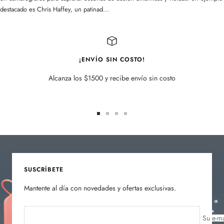
destacado es Chris Haffey, un patinad...
¡ENVÍO SIN COSTO!
Alcanza los $1500 y recibe envío sin costo
Ir
Ir
Ir
Ir
a
a
a
a
la
la
la
la
diapositiva
diapositiva
diapositiva
diapositiva
1
2
3
4
SUSCRÍBETE
Mantente al día con novedades y ofertas exclusivas.
Su e-ma