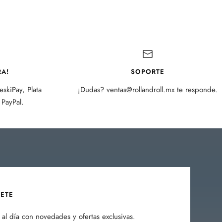
A!
SOPORTE
skiPay, Plata
¡Dudas? ventas@rollandroll.mx te responde.
PayPal.
BETE
al día con novedades y ofertas exclusivas.