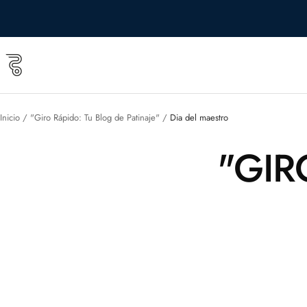
Saltar
al
contenido
Roll
&
Roll
shop
Inicio
"Giro Rápido: Tu Blog de Patinaje"
Dia del maestro
"GIR