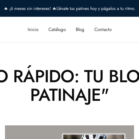
🔥 ¡6 meses sin intereses! 🔥Llévate tus patines hoy y págalos a tu ritmo.
Inicio
Catálogo
Blog
Contacto
O RÁPIDO: TU BL
PATINAJE"