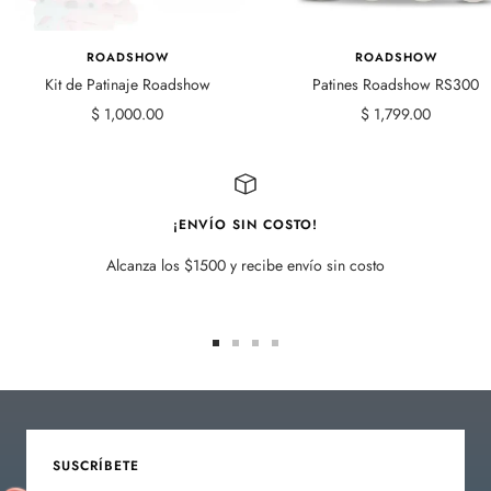
ROADSHOW
ROADSHOW
Kit de Patinaje Roadshow
Patines Roadshow RS300
Precio
Precio
$ 1,000.00
$ 1,799.00
de
de
venta
venta
¡ENVÍO SIN COSTO!
Alcanza los $1500 y recibe envío sin costo
Ir
Ir
Ir
Ir
a
a
a
a
la
la
la
la
diapositiva
diapositiva
diapositiva
diapositiva
1
2
3
4
SUSCRÍBETE