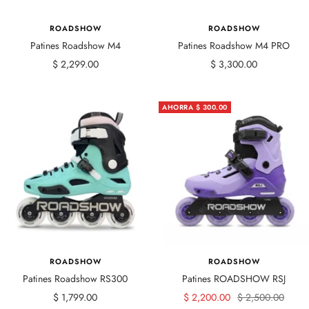
ROADSHOW
ROADSHOW
Patines Roadshow M4
Patines Roadshow M4 PRO
Precio
Precio
$ 2,299.00
$ 3,300.00
de
de
venta
venta
AHORRA $ 300.00
ROADSHOW
ROADSHOW
Patines Roadshow RS300
Patines ROADSHOW RSJ
Precio
Precio
Precio
$ 1,799.00
$ 2,200.00
$ 2,500.00