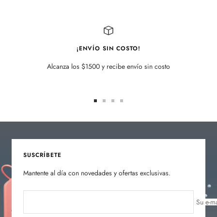
de
venta
¡ENVÍO SIN COSTO!
Alcanza los $1500 y recibe envío sin costo
Ir
Ir
Ir
Ir
a
a
a
a
la
la
la
la
diapositiva
diapositiva
diapositiva
diapositiva
1
2
3
4
SUSCRÍBETE
Mantente al día con novedades y ofertas exclusivas.
Su e-ma