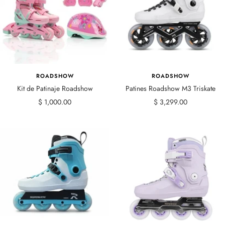
ROADSHOW
ROADSHOW
Kit de Patinaje Roadshow
Patines Roadshow M3 Triskate
Precio
Precio
$ 1,000.00
$ 3,299.00
de
de
venta
venta