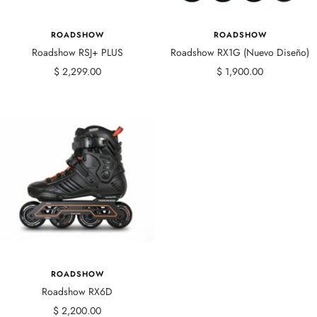
ROADSHOW
ROADSHOW
Roadshow RSJ+ PLUS
Roadshow RX1G (Nuevo Diseño)
Precio
Precio
$ 2,299.00
$ 1,900.00
de
de
venta
venta
ROADSHOW
Roadshow RX6D
Precio
$ 2,200.00