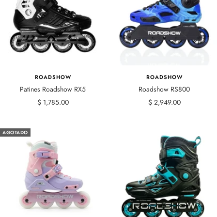
ROADSHOW
ROADSHOW
Patines Roadshow RX5
Roadshow RS800
Precio
Precio
$ 1,785.00
$ 2,949.00
de
de
venta
venta
AGOTADO