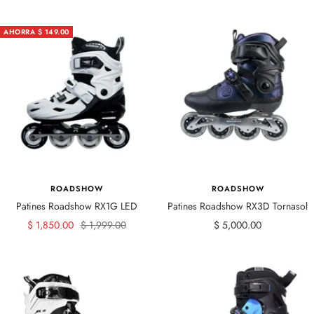
de
de
normal
venta
venta
AHORRA $ 149.00
ROADSHOW
ROADSHOW
Patines Roadshow RX1G LED
Patines Roadshow RX3D Tornasol
Precio
Precio
Precio
$ 1,850.00
$ 1,999.00
$ 5,000.00
de
normal
de
venta
venta