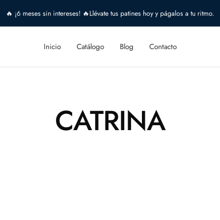
🔥 ¡6 meses sin intereses! 🔥Llévate tus patines hoy y págalos a tu ritmo.
Inicio
Catálogo
Blog
Contacto
CATRINA