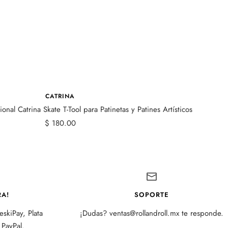
CATRINA
onal Catrina Skate T-Tool para Patinetas y Patines Artísticos
Precio
$ 180.00
de
venta
A!
SOPORTE
skiPay, Plata
¡Dudas? ventas@rollandroll.mx te responde.
PayPal.