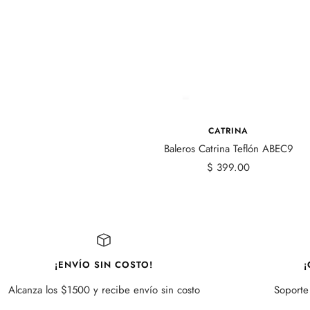
CATRINA
Baleros Catrina Teflón ABEC9
Precio
$ 399.00
de
venta
¡ENVÍO SIN COSTO!
¡
Alcanza los $1500 y recibe envío sin costo
Soporte