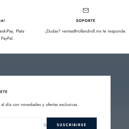
A!
SOPORTE
skiPay, Plata
¡Dudas? ventas@rollandroll.mx te responde.
PayPal.
BETE
al día con novedades y ofertas exclusivas.
Su e-mail
SUSCRIBIRSE