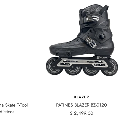
BLAZER
na Skate T-Tool
PATINES BLAZER BZ-0120
tísticos
Precio
$ 2,499.00
de
venta