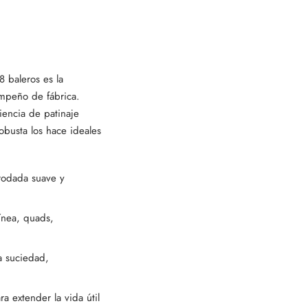
 baleros es la
empeño de fábrica.
iencia de patinaje
busta los hace ideales
 rodada suave y
ínea, quads,
a suciedad,
a extender la vida útil