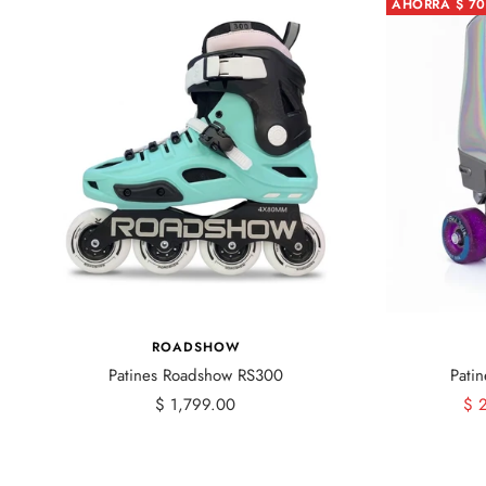
AHORRA $ 70
ROADSHOW
Patines Roadshow RS300
Patin
Precio
Pre
$ 1,799.00
$ 
de
de
venta
ven