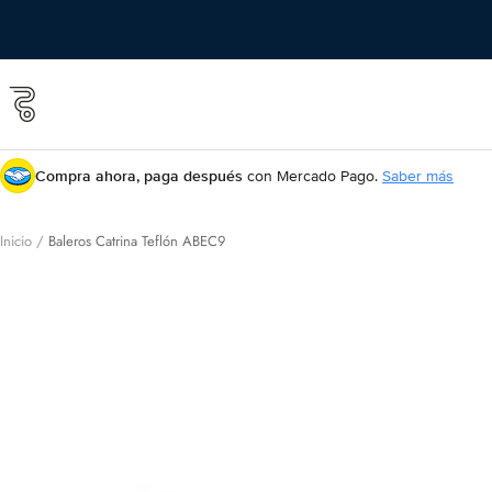
Saltar
al
contenido
Roll
&
Roll
shop
Compra ahora, paga después
con Mercado Pago.
Saber más
Inicio
Baleros Catrina Teflón ABEC9