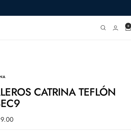
0
INA
LEROS CATRINA TEFLÓN
BEC9
io
99.00