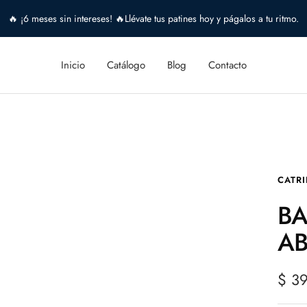
🔥 ¡6 meses sin intereses! 🔥Llévate tus patines hoy y págalos a tu ritmo.
Inicio
Catálogo
Blog
Contacto
CATR
BA
A
Prec
$ 3
de