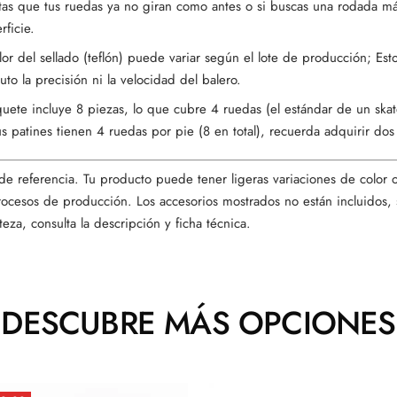
otas que tus ruedas ya no giran como antes o si buscas una rodada má
rficie.
lor del sellado (teflón) puede variar según el lote de producción; Esto
uto la precisión ni la velocidad del balero.
quete incluye 8 piezas, lo que cubre 4 ruedas (el estándar de un sk
tus patines tienen 4 ruedas por pie (8 en total), recuerda adquirir do
e referencia. Tu producto puede tener ligeras variaciones de color o
procesos de producción. Los accesorios mostrados no están incluidos, 
teza, consulta la descripción y ficha técnica.
DESCUBRE MÁS OPCIONES