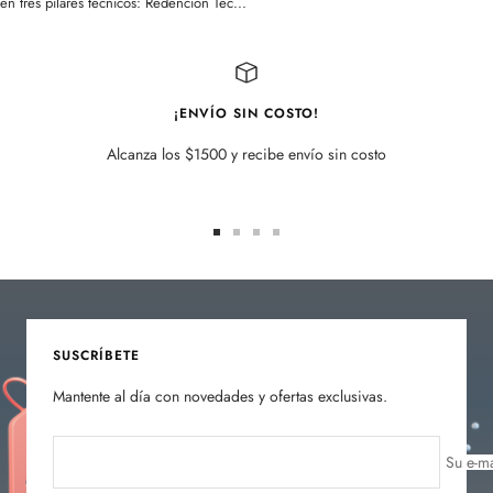
en tres pilares técnicos: Redención Téc...
¡ENVÍO SIN COSTO!
Alcanza los $1500 y recibe envío sin costo
Ir
Ir
Ir
Ir
a
a
a
a
la
la
la
la
diapositiva
diapositiva
diapositiva
diapositiva
1
2
3
4
SUSCRÍBETE
Mantente al día con novedades y ofertas exclusivas.
Su e-ma