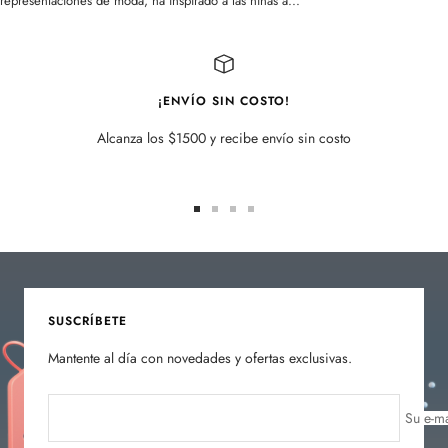
representaciones de moda, ha inspirado a las niñas a...
¡ENVÍO SIN COSTO!
Alcanza los $1500 y recibe envío sin costo
Ir
Ir
Ir
Ir
a
a
a
a
la
la
la
la
diapositiva
diapositiva
diapositiva
diapositiva
1
2
3
4
SUSCRÍBETE
Mantente al día con novedades y ofertas exclusivas.
Su e-ma